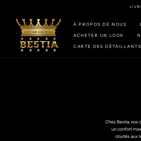
Aller
LIVR
au
contenu
À PROPOS DE NOUS
ACHETER UN LOOK
N
CARTE DES DÉTAILLANT
À PROPOS DE NOUS
ACHETER UN LOOK
CARTE DES DÉTAILLANT
N
Chez Bestia, nos c
un confort maxi
cloutés aux 