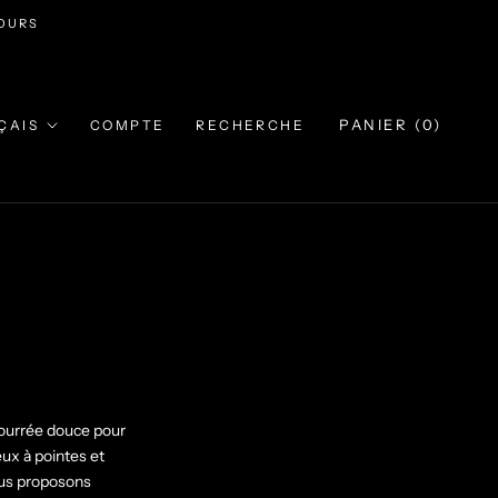
JOURS
e
PANIER (
0
)
ÇAIS
COMPTE
RECHERCHE
mbourrée douce pour
eux à pointes et
ous proposons