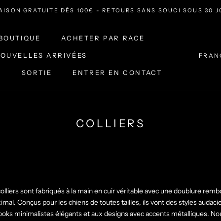
AISON GRATUITE DÈS 100€ - RETOURS SANS SOUCI SOUS 30 
BOUTIQUE
ACHETER PAR RACE
Langu
OUVELLES ARRIVÉES
FRAN
S
SORTIE
ENTRER EN CONTACT
S
OUVELLES ARRIVÉES
SORTIE
ENTRER EN CONTACT
COLLIERS
olliers sont fabriqués à la main en cuir véritable avec une doublure re
mal. Conçus pour les chiens de toutes tailles, ils vont des styles audaci
looks minimalistes élégants et aux designs avec accents métalliques. N