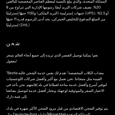
المملكة المتحدة، والذي يبلغ بالنسبة لمعظم العناصر المخصصة للبالغين
20%. تضيف شركات البريد أيضًا رسومها الإدارية التي تتراوح بين 8
جنيهات إسترلينية (البريد الملكي) و11.50 جنيهًا إسترلينيًا (UPS)، أو 2.5%
من المبلغ المدفوع للتخليص الجمركي، بحد أدنى للرسوم قدره 11 جنيهًا
إسترلينيًا (DHL)
شحن
نعم! يمكننا توصيل العنصر الذي تريده إلى جميع أنحاء العالم بسعر
معقول!
"Bestia معدات الكلاب المخصصة" تقدم لك نفس خدمة الشحن عالية
القيمة مثل منتجاتنا. نحن نعمل مع أكبر وأفضل شركات اللوجستيات
لتوفير أسرع وأفضل خدمة متاحة لعملائنا في بلد إقامتهم. نحن نأخذ في
الاعتبار السعر والموثوقية لوجهتك ونختار أفضل خدمة لتوصيل بضائعنا
إلى عتبة دارك.
يتم توفير الشحن الاقتصادي من قبل مزود الشحن الأكثر شهرة في بلدك
مثل Deutsche Post لألمانيا وRoyal Mail للمملكة المتحدة.