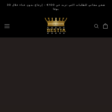
تخطى
شحن مجاني للطلبات التي تزيد عن 100€ - إرجاع بدون عناء خلال 30
الى
يومًا
المحتوى