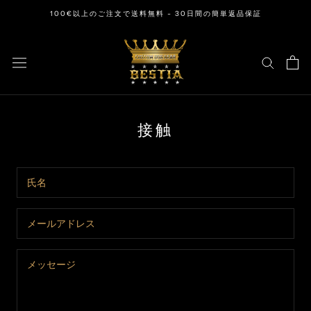
ス
100€以上のご注文で送料無料 - 30日間の簡単返品保証
キ
ッ
プ
し
て
コ
ン
接触
テ
ン
ツ
に
移
動
す
る