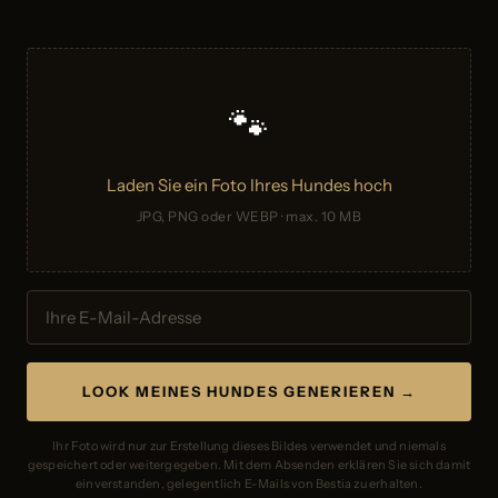
🐾
Laden Sie ein Foto Ihres Hundes hoch
JPG, PNG oder WEBP · max. 10 MB
LOOK MEINES HUNDES GENERIEREN →
Ihr Foto wird nur zur Erstellung dieses Bildes verwendet und niemals
gespeichert oder weitergegeben. Mit dem Absenden erklären Sie sich damit
einverstanden, gelegentlich E-Mails von Bestia zu erhalten.