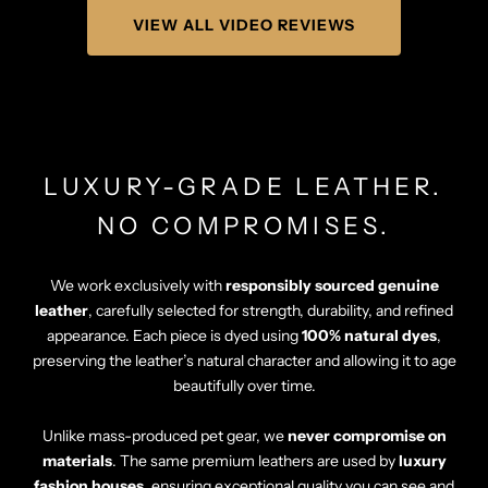
Γ
VIEW ALL VIDEO REVIEWS
LUXURY-GRADE LEATHER.
NO COMPROMISES.
We work exclusively with
responsibly sourced genuine
leather
, carefully selected for strength, durability, and refined
appearance. Each piece is dyed using
100% natural dyes
,
preserving the leather’s natural character and allowing it to age
beautifully over time.
Unlike mass-produced pet gear, we
never compromise on
materials
. The same premium leathers are used by
luxury
fashion houses
, ensuring exceptional quality you can see and