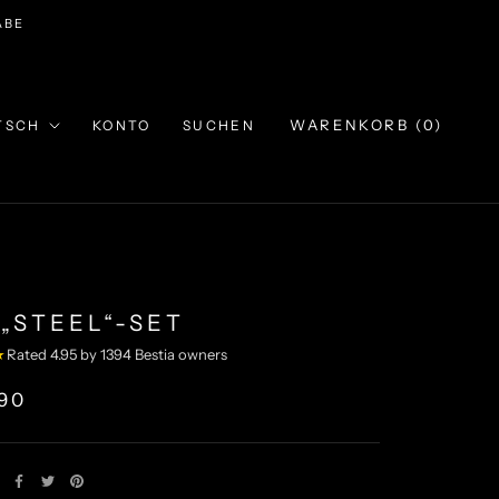
ABE
he
WARENKORB (
0
)
TSCH
KONTO
SUCHEN
 „STEEL“-SET
★
Rated 4.95 by 1394 Bestia owners
,90