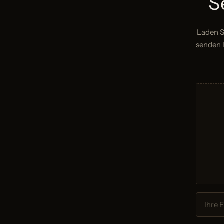
S
Laden S
senden I