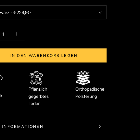
IN DEN WARENKORB LEGEN
Pflanzlich
Orthopädische
e
gegerbtes
Polsterung
Leder
 INFORMATIONEN
ER ANSEHEN