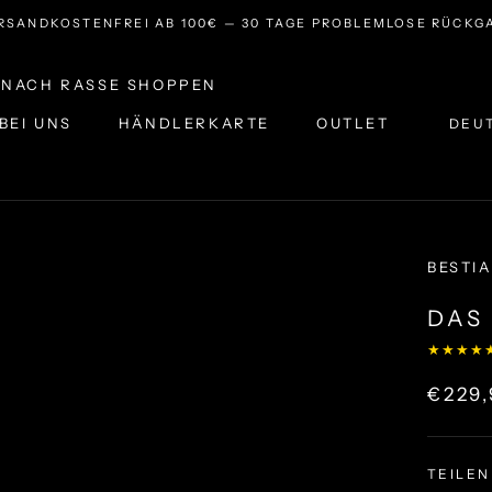
RSANDKOSTENFREI AB 100€ — 30 TAGE PROBLEMLOSE RÜCKG
NACH RASSE SHOPPEN
Sprac
BEI UNS
HÄNDLERKARTE
OUTLET
DEU
BEI UNS
HÄNDLERKARTE
OUTLET
BESTIA
DAS
★★★★
€229
TEILEN