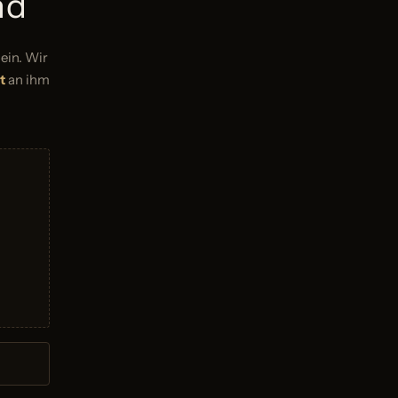
nd
ein. Wir
t
an ihm