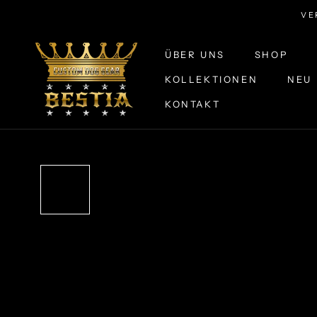
Zum
VE
Inhalt
springen
ÜBER UNS
SHOP
KOLLEKTIONEN
NEU 
KONTAKT
ÜBER UNS
KOLLEKTIONEN
KONTAKT
NEU 