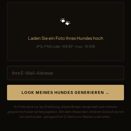
🐾
Laden Sie ein Foto Ihres Hundes hoch
JPG, PNG oder WEBP · max. 10 MB
LOOK MEINES HUNDES GENERIEREN →
Ihr Foto wird nur zur Erstellung dieses Bildes verwendet und niemals
gespeichert oder weitergegeben. Mit dem Absenden erklären Sie sich damit
einverstanden, gelegentlich E-Mails von Bestia zu erhalten.