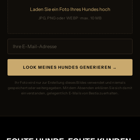
Laden Sie ein Foto Ihres Hundes hoch
JPG, PNG oder WEBP · max. 10 MB
LOOK MEINES HUNDES GENERIEREN →
Ihr Foto wird nur zur Erstellung dieses Bildes verwendet und niemals
gespeichert oder weitergegeben. Mit dem Absenden erklären Sie sich damit
einverstanden, gelegentlich E-Mails von Bestia zu erhalten.