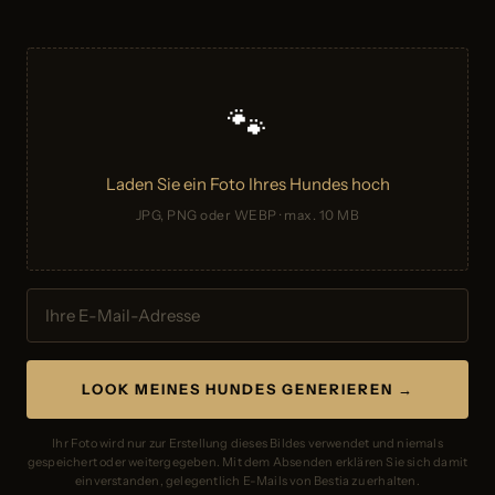
🐾
Laden Sie ein Foto Ihres Hundes hoch
JPG, PNG oder WEBP · max. 10 MB
LOOK MEINES HUNDES GENERIEREN →
Ihr Foto wird nur zur Erstellung dieses Bildes verwendet und niemals
gespeichert oder weitergegeben. Mit dem Absenden erklären Sie sich damit
einverstanden, gelegentlich E-Mails von Bestia zu erhalten.