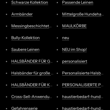
Schwarze Kollektion
Passende Leinen
Armbänder
Mittelgroße Hundehalsbä
Messingbeschichtete Leinen
MAULKÖRBE
Bully-Kollektion
neu
Saubere Leinen
NEU im Shop!
HALSBÄNDER FÜR GROSSE UND RIESIGE RASSEN
personalisiert
Halsbänder für große und riesige Rassen
Personalisierte Halsbände
HALSBÄNDER FÜR KLEINE UND MITTLERE RASSEN
PERSONALISIERTE PRO
Cross-Sell-Anwendung
haustierbedarf-hundebed
Gefahrenserie
haustierbedarf-hundebed